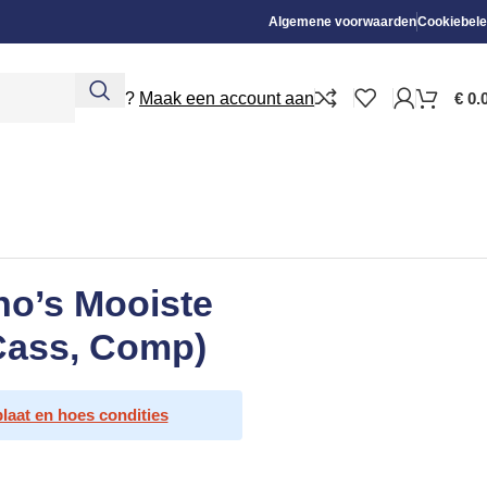
Algemene voorwaarden
Cookiebele
Nieuw?
Maak een account aan
€
0.
no’s Mooiste
Cass, Comp)
plaat en hoes condities