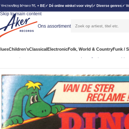
 Verzending binnen NL + BE
✓ Dé online winkel voor vinyl
✓ Diverse genres
✓ Vo
Skip to navigation
Skip to main content
Ons assortiment
lues
Children’s
Classical
Electronic
Folk, World & Country
Funk / 
Home
Pop
Various – Dino’s Mooiste Popsongs (Cass, Comp)