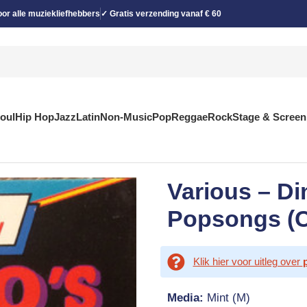
or alle muziekliefhebbers
✓ Gratis verzending vanaf € 60
Soul
Hip Hop
Jazz
Latin
Non-Music
Pop
Reggae
Rock
Stage & Screen
Various – Di
Popsongs (
Klik hier voor uitleg over
Media:
Mint (M)