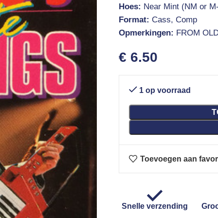
Hoes:
Near Mint (NM or M-
Format:
Cass, Comp
Opmerkingen:
FROM OLD
€
6.50
1 op voorraad
T
Toevoegen aan favor
Snelle verzending
Groo