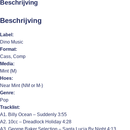
Beschrijving
Beschrijving
Label:
Dino Music
Format:
Cass, Comp
Media:
Mint (M)
Hoes:
Near Mint (NM or M-)
Genre:
Pop
Tracklist:
A1. Billy Ocean – Suddenly 3:55
A2. 10cc – Dreadlock Holiday 4:28
A3. George Baker Selection – Santa Lucia By Night 4:13