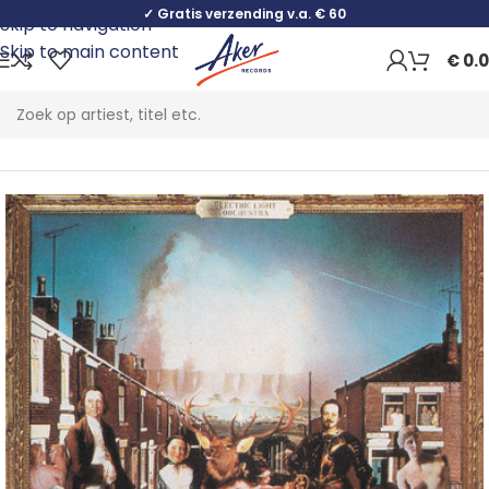
✓ Gratis verzending v.a. € 60
Skip to navigation
Skip to main content
€
0.
Home
Rock