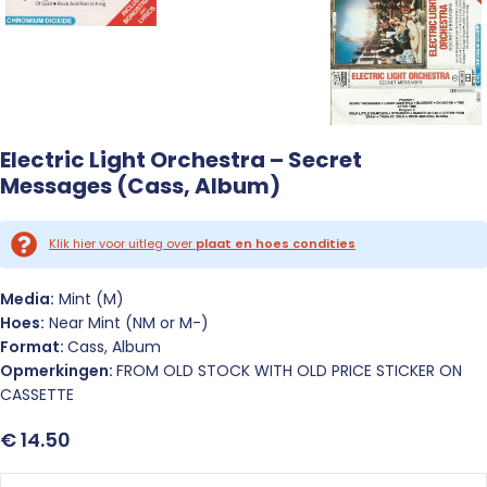
Electric Light Orchestra – Secret
Messages (Cass, Album)
Klik hier voor uitleg over
plaat en hoes condities
Media:
Mint (M)
Hoes:
Near Mint (NM or M-)
Format:
Cass, Album
Opmerkingen:
FROM OLD STOCK WITH OLD PRICE STICKER ON
CASSETTE
€
14.50