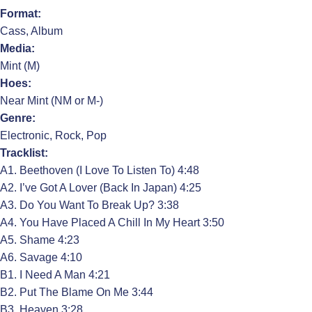
Format:
Cass, Album
Media:
Mint (M)
Hoes:
Near Mint (NM or M-)
Genre:
Electronic, Rock, Pop
Tracklist:
A1. Beethoven (I Love To Listen To) 4:48
A2. I’ve Got A Lover (Back In Japan) 4:25
A3. Do You Want To Break Up? 3:38
A4. You Have Placed A Chill In My Heart 3:50
A5. Shame 4:23
A6. Savage 4:10
B1. I Need A Man 4:21
B2. Put The Blame On Me 3:44
B3. Heaven 3:28