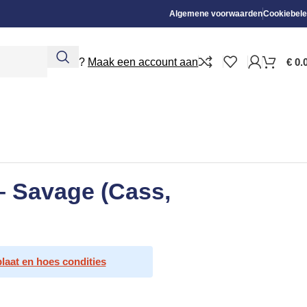
Algemene voorwaarden
Cookiebele
Nieuw?
Maak een account aan
€
0.
– Savage (Cass,
plaat en hoes condities