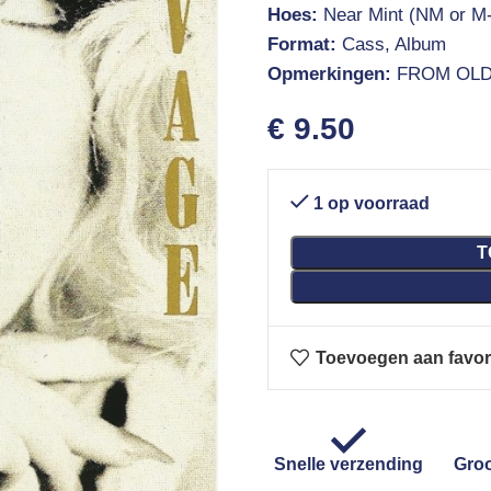
Hoes:
Near Mint (NM or M-
Format:
Cass, Album
Opmerkingen:
FROM OLD
€
9.50
1 op voorraad
T
Toevoegen aan favor
Snelle verzending
Groo