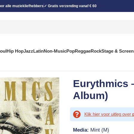
or alle muziekliefhebbers
✓ Gratis verzending vanaf € 60
Soul
Hip Hop
Jazz
Latin
Non-Music
Pop
Reggae
Rock
Stage & Screen
Eurythmics 
Album)
Klik hier voor uitleg over
Media:
Mint (M)