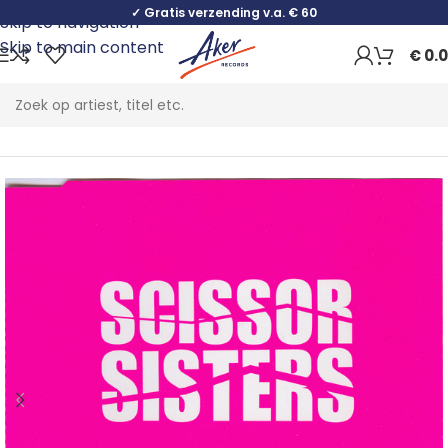
✓ Gratis verzending v.a. € 60
Skip to navigation
Skip to main content
€
0.
Home
Electronic