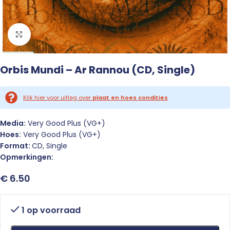
Click to enlarge
Orbis Mundi – Ar Rannou (CD, Single)
Klik hier voor uitleg over
plaat en hoes condities
Media:
Very Good Plus (VG+)
Hoes:
Very Good Plus (VG+)
Format:
CD, Single
Opmerkingen:
€
6.50
1 op voorraad