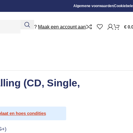
Algemene voorwaarden
Cookiebele
Nieuw?
Maak een account aan
€
0.
lling (CD, Single,
plaat en hoes condities
G+)