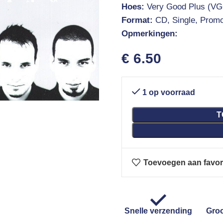
Hoes:
Very Good Plus (VG
Format:
CD, Single, Prom
Opmerkingen:
€
6.50
1 op voorraad
T
Toevoegen aan favor
Snelle verzending
Groo