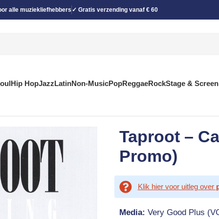
or alle muziekliefhebbers
✓ Gratis verzending vanaf € 60
Soul
Hip Hop
Jazz
Latin
Non-Music
Pop
Reggae
Rock
Stage & Screen
Taproot – Ca
Promo)
Klik hier voor uitleg over
Media:
Very Good Plus (V