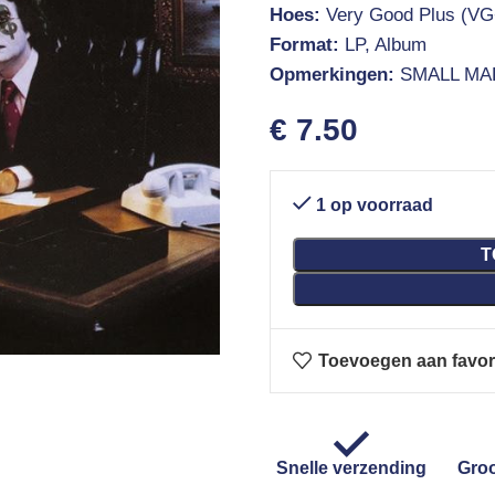
Hoes:
Very Good Plus (VG
Format:
LP, Album
Opmerkingen:
SMALL MA
€
7.50
1 op voorraad
T
Toevoegen aan favor
Snelle verzending
Groo