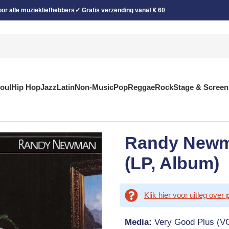
or alle muziekliefhebbers
✓ Gratis verzending vanaf € 60
Soul
Hip Hop
Jazz
Latin
Non-Music
Pop
Reggae
Rock
Stage & Screen
Randy Newm
(LP, Album)
Klik hier voor uitleg over
Media:
Very Good Plus (V