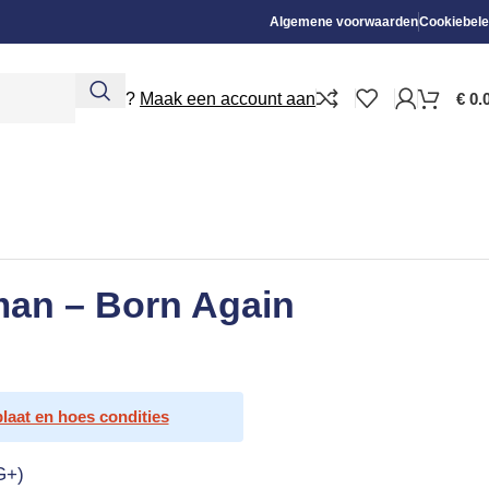
Algemene voorwaarden
Cookiebele
Nieuw?
Maak een account aan
€
0.
an – Born Again
plaat en hoes condities
G+)