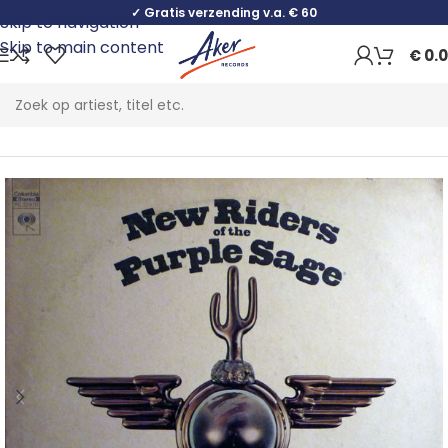
✓ Gratis verzending v.a. € 60
Skip to navigation
Skip to main content
€
0.
Home
Rock