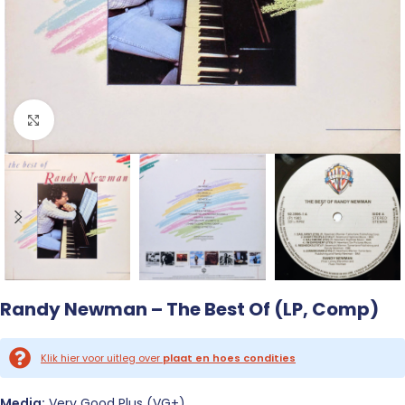
Click to enlarge
Randy Newman – The Best Of (LP, Comp)
Klik hier voor uitleg over
plaat en hoes condities
Media:
Very Good Plus (VG+)