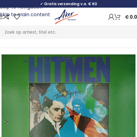
✓ Gratis verzending v.a. € 60
Skip to navigation
Skip to main content
€
0.
Home
Pop