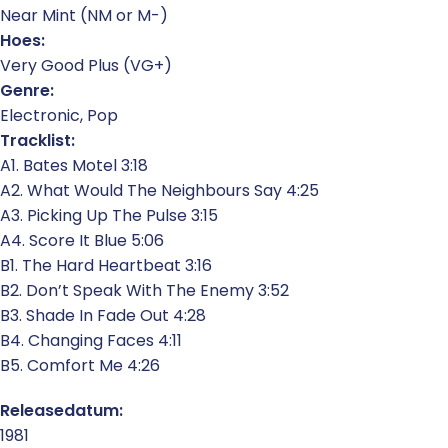
Near Mint (NM or M-)
Hoes:
Very Good Plus (VG+)
Genre:
Electronic, Pop
Tracklist:
A1. Bates Motel 3:18
A2. What Would The Neighbours Say 4:25
A3. Picking Up The Pulse 3:15
A4. Score It Blue 5:06
B1. The Hard Heartbeat 3:16
B2. Don’t Speak With The Enemy 3:52
B3. Shade In Fade Out 4:28
B4. Changing Faces 4:11
B5. Comfort Me 4:26
Releasedatum:
1981