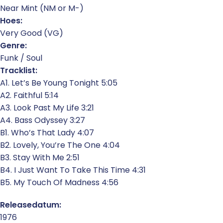
Near Mint (NM or M-)
Hoes:
Very Good (VG)
Genre:
Funk / Soul
Tracklist:
A1. Let’s Be Young Tonight 5:05
A2. Faithful 5:14
A3. Look Past My Life 3:21
A4. Bass Odyssey 3:27
B1. Who’s That Lady 4:07
B2. Lovely, You’re The One 4:04
B3. Stay With Me 2:51
B4. I Just Want To Take This Time 4:31
B5. My Touch Of Madness 4:56
Releasedatum:
1976