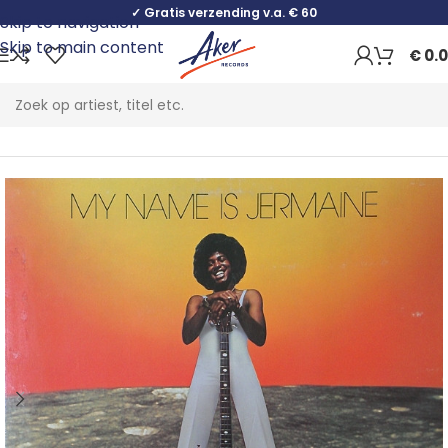
✓ Gratis verzending v.a. € 60
Skip to navigation
Skip to main content
€
0.
Home
Funk / Soul