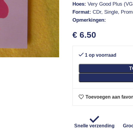
Hoes:
Very Good Plus (VG
Format:
CDr, Single, Prom
Opmerkingen:
€
6.50
1 op voorraad
T
Toevoegen aan favor
Snelle verzending
Groo