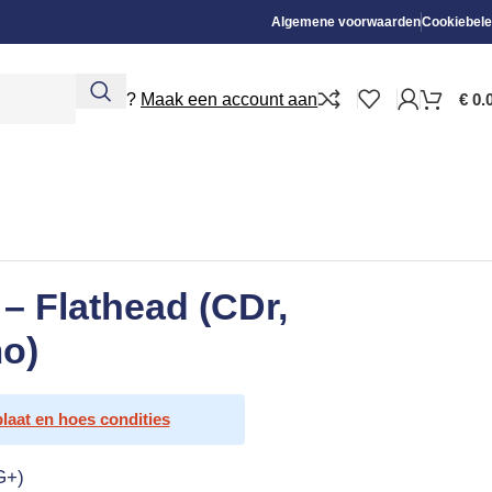
Algemene voorwaarden
Cookiebele
Nieuw?
Maak een account aan
€
0.
 – Flathead (CDr,
mo)
plaat en hoes condities
G+)