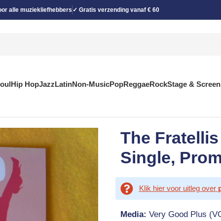
or alle muziekliefhebbers
✓ Gratis verzending vanaf € 60
Soul
Hip Hop
Jazz
Latin
Non-Music
Pop
Reggae
Rock
Stage & Screen
The Fratellis
Single, Pro
Klik hier voor uitleg over
Media:
Very Good Plus (V