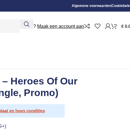
Algemene voorwaarden
Cookiebele
Nieuw?
Maak een account aan
€
0.
 – Heroes Of Our
ngle, Promo)
plaat en hoes condities
G+)