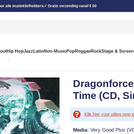
or alle muziekliefhebbers
✓ Gratis verzending vanaf € 60
Soul
Hip Hop
Jazz
Latin
Non-Music
Pop
Reggae
Rock
Stage & Screen
romo)
Dragonforce
Time (CD, Si
Klik hier voor uitleg over
Media:
Very Good Plus (V