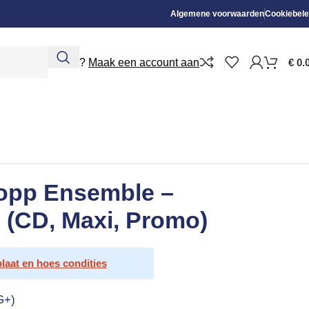
Algemene voorwaarden
Cookiebele
Nieuw?
Maak een account aan
€
0.
opp Ensemble –
 (CD, Maxi, Promo)
plaat en hoes condities
G+)