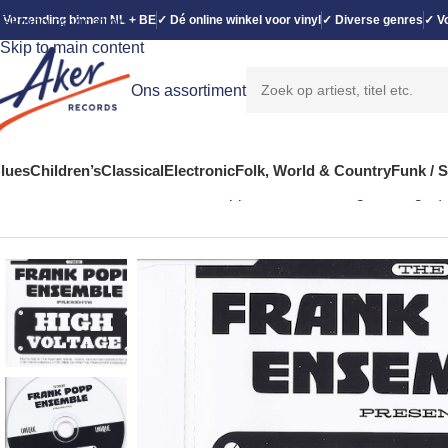
 Verzending binnen NL + BE
✓ Dé online winkel voor vinyl
✓ Diverse genres
✓ Vo
Skip to navigation
Skip to main content
Ons assortiment
lues
Children’s
Classical
Electronic
Folk, World & Country
Funk / 
Home
Funk / Soul
The Frank Popp Ensemble – High Voltage (