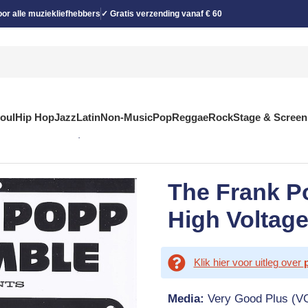
or alle muziekliefhebbers
✓ Gratis verzending vanaf € 60
Soul
Hip Hop
Jazz
Latin
Non-Music
Pop
Reggae
Rock
Stage & Screen
CD, Maxi, Promo)
The Frank P
High Voltage
Klik hier voor uitleg over
Media:
Very Good Plus (V