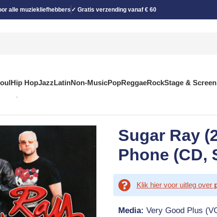
or alle muziekliefhebbers
✓ Gratis verzending vanaf € 60
Soul
Hip Hop
Jazz
Latin
Non-Music
Pop
Reggae
Rock
Stage & Screen
Promo)
Sugar Ray (
Phone (CD, 
Klik hier voor uitleg over
Media:
Very Good Plus (V