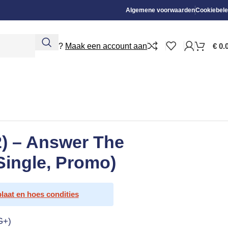
Algemene voorwaarden
Cookiebele
Nieuw?
Maak een account aan
€
0.
2) – Answer The
Single, Promo)
plaat en hoes condities
G+)