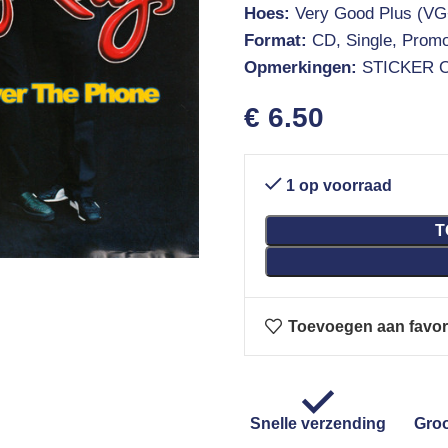
Hoes:
Very Good Plus (VG
Format:
CD, Single, Prom
Opmerkingen:
STICKER 
€
6.50
1 op voorraad
T
Toevoegen aan favor
Snelle verzending
Groo