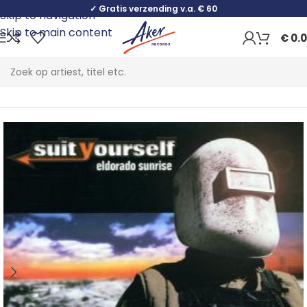
✓ Gratis verzending v.a. € 60
Skip to navigation
Skip to main content
€
0.
Home
Rock