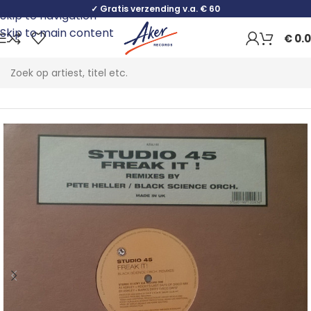
✓ Gratis verzending v.a. € 60
Skip to navigation
Skip to main content
€
0.
Home
Electronic