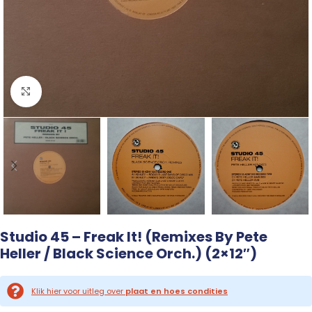
Click to enlarge
Studio 45 – Freak It! (Remixes By Pete
Heller / Black Science Orch.) (2×12″)
Klik hier voor uitleg over
plaat en hoes condities