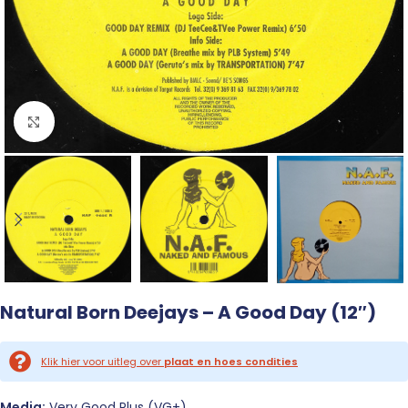
Click to enlarge
Natural Born Deejays – A Good Day (12″)
Klik hier voor uitleg over
plaat en hoes condities
Media:
Very Good Plus (VG+)