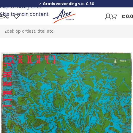
✓ Gratis verzending v.a. € 60
Skip to navigation
Skip to main content
€
0.
Home
Classical