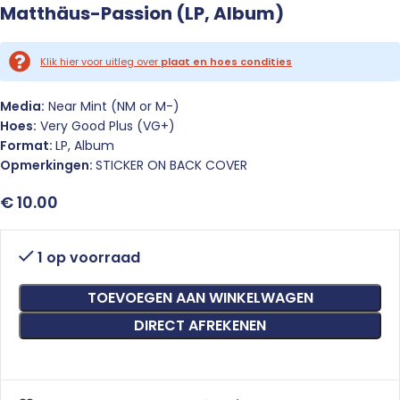
Matthäus-Passion (LP, Album)
Klik hier voor uitleg over
plaat en hoes condities
Media:
Near Mint (NM or M-)
Hoes:
Very Good Plus (VG+)
Format:
LP, Album
Opmerkingen:
STICKER ON BACK COVER
€
10.00
1 op voorraad
TOEVOEGEN AAN WINKELWAGEN
DIRECT AFREKENEN