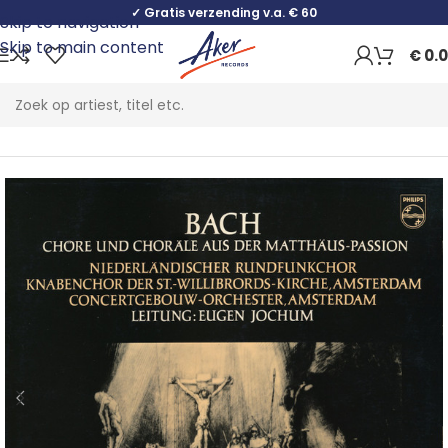
✓ Gratis verzending v.a. € 60
Skip to navigation
Skip to main content
€
0.
Home
Classical