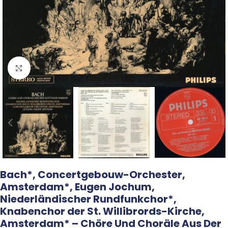
Click to enlarge
Bach*, Concertgebouw-Orchester,
Amsterdam*, Eugen Jochum,
Niederländischer Rundfunkchor*,
Knabenchor der St. Willibrords-Kirche,
Amsterdam* – Chöre Und Choräle Aus Der