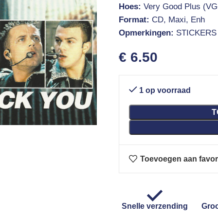
Hoes:
Very Good Plus (VG
Format:
CD, Maxi, Enh
Opmerkingen:
STICKERS
€
6.50
1 op voorraad
T
Toevoegen aan favor
Snelle verzending
Groo