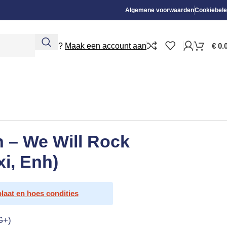
Algemene voorwaarden
Cookiebele
Nieuw?
Maak een account aan
€
0.
n – We Will Rock
i, Enh)
plaat en hoes condities
G+)