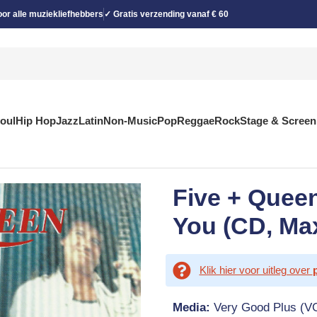
or alle muziekliefhebbers
✓ Gratis verzending vanaf € 60
Soul
Hip Hop
Jazz
Latin
Non-Music
Pop
Reggae
Rock
Stage & Screen
Five + Quee
You (CD, Max
Klik hier voor uitleg over
Media:
Very Good Plus (V