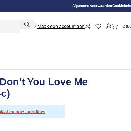
Algemene voorwaarden
Cookiebele
Nieuw?
Maak een account aan
€
0.
– Don’t You Love Me
-c)
plaat en hoes condities