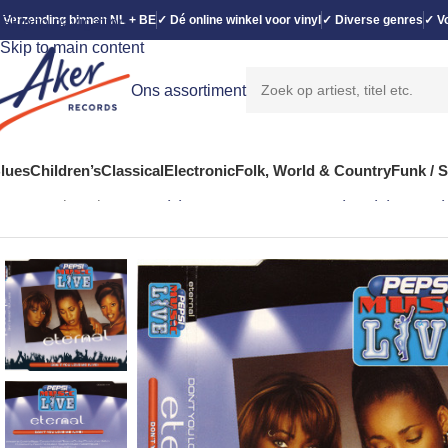
 Verzending binnen NL + BE
✓ Dé online winkel voor vinyl
✓ Diverse genres
✓ Vo
Skip to navigation
Skip to main content
Ons assortiment
lues
Children’s
Classical
Electronic
Folk, World & Country
Funk / 
Home
Hip Hop
Eternal (2) – Don’t You Love Me (Live) (CD, J-c)