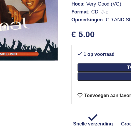
Hoes:
Very Good (VG)
Format:
CD, J-c
Opmerkingen:
CD AND S
€
5.00
1 op voorraad
T
Toevoegen aan favor
Snelle verzending
Groo