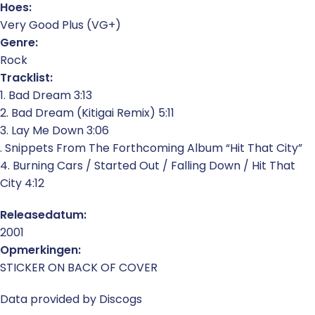
Hoes:
Very Good Plus (VG+)
Genre:
Rock
Tracklist:
1. Bad Dream 3:13
2. Bad Dream (Kitigai Remix) 5:11
3. Lay Me Down 3:06
. Snippets From The Forthcoming Album “Hit That City”
4. Burning Cars / Started Out / Falling Down / Hit That
City 4:12
Releasedatum:
2001
Opmerkingen:
STICKER ON BACK OF COVER
Data provided by Discogs