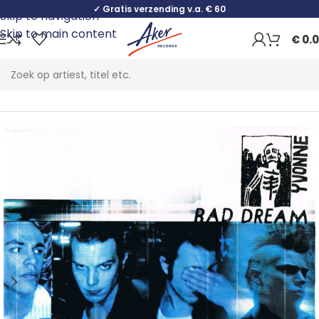
✓ Gratis verzending v.a. € 60
Skip to navigation
Skip to main content
€
0.
Home
Rock