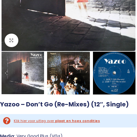
Click to enlarge
Yazoo – Don’t Go (Re-Mixes) (12″, Single)
Klik hier voor uitleg over
plaat en hoes condities
Media:
Very Good Plus (VG+)