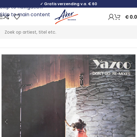
✓ Gratis verzending v.a. € 60
Skip to navigation
Skip to main content
€
0.
Home
Pop