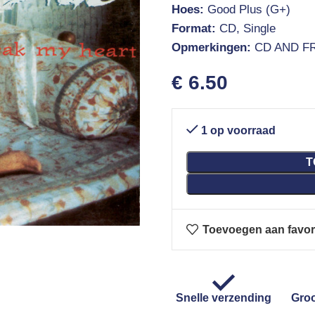
Hoes:
Good Plus (G+)
Format:
CD, Single
Opmerkingen:
CD AND F
€
6.50
1 op voorraad
T
Toevoegen aan favor
Snelle verzending
Groo