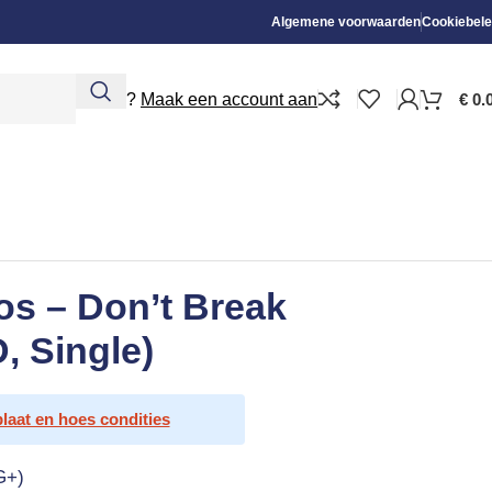
Algemene voorwaarden
Cookiebele
Nieuw?
Maak een account aan
€
0.
os – Don’t Break
, Single)
plaat en hoes condities
G+)