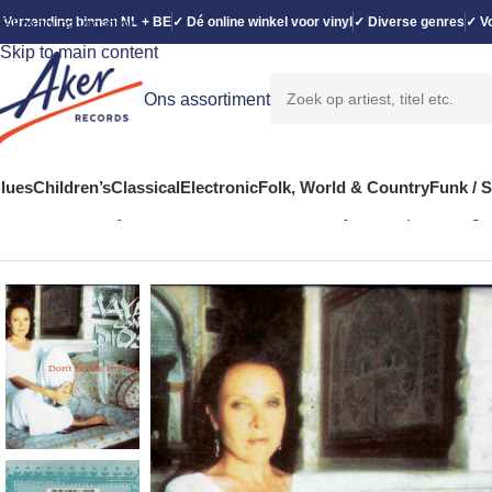
 Verzending binnen NL + BE
✓ Dé online winkel voor vinyl
✓ Diverse genres
✓ Vo
Skip to navigation
Skip to main content
Ons assortiment
lues
Children’s
Classical
Electronic
Folk, World & Country
Funk / 
Home
Rock
Vaya Con Dios – Don’t Break My Heart (CD, Singl