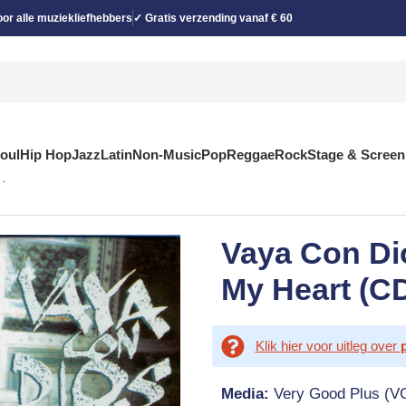
or alle muziekliefhebbers
✓ Gratis verzending vanaf € 60
Soul
Hip Hop
Jazz
Latin
Non-Music
Pop
Reggae
Rock
Stage & Screen
e)
Vaya Con Di
My Heart (CD
Klik hier voor uitleg over
Media:
Very Good Plus (V