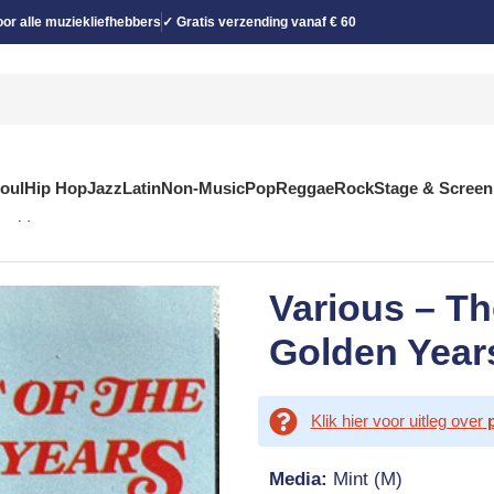
or alle muziekliefhebbers
✓ Gratis verzending vanaf € 60
Soul
Hip Hop
Jazz
Latin
Non-Music
Pop
Reggae
Rock
Stage & Screen
omp)
Various – Th
Golden Year
Klik hier voor uitleg over
Media:
Mint (M)