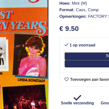
Hoes:
Mint (M)
Format:
Cass, Comp
Opmerkingen:
FACTORY 
€
9.50
1 op voorraad
T
Toevoegen aan favor
Snelle verzending
Groo