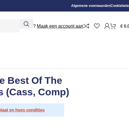
Algemene voorwaarden
Cookiebele
Nieuw?
Maak een account aan
€
0.
e Best Of The
s (Cass, Comp)
plaat en hoes condities