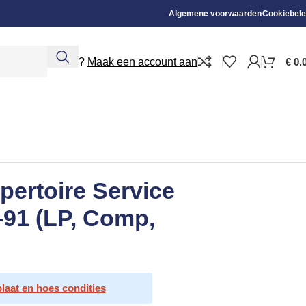
Algemene voorwaarden
Cookiebele
Nieuw?
Maak een account aan
€
0.
pertoire Service
-91 (LP, Comp,
plaat en hoes condities