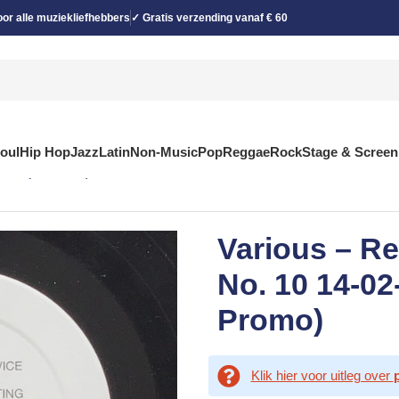
or alle muziekliefhebbers
✓ Gratis verzending vanaf € 60
Soul
Hip Hop
Jazz
Latin
Non-Music
Pop
Reggae
Rock
Stage & Screen
, Comp, Promo)
Various – Re
No. 10 14-02
Promo)
Klik hier voor uitleg over