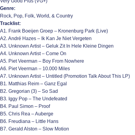
Very Good Plus (VG+)
Genre:
Rock, Pop, Folk, World, & Country
Tracklist:
A1. Frank Boeijen Groep – Kronenburg Park (Live)
A2. André Hazes – Ik Kan Je Niet Vergeten
A3. Unknown Artist – Geluk Zit In Hele Kleine Dingen
A4. Unknown Artist – Come On
A5. Piet Veerman – Boy From Nowhere
A6. Piet Veerman – 10.000 Miles
A7. Unknown Artist – Untitled (Promotion Talk About This LP)
B1. Matthias Reim – Ganz Egal
B2. Gregorian (3) – So Sad
B3. Iggy Pop – The Undefeated
B4. Paul Simon – Proof
B5. Chris Rea – Auberge
B6. Freudiana – Little Hans
B7. Gerald Alston – Slow Motion