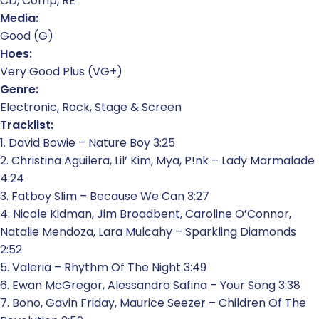
CD, Comp, RE
Media:
Good (G)
Hoes:
Very Good Plus (VG+)
Genre:
Electronic, Rock, Stage & Screen
Tracklist:
1. David Bowie – Nature Boy 3:25
2. Christina Aguilera, Lil’ Kim, Mya, P!nk – Lady Marmalade
4:24
3. Fatboy Slim – Because We Can 3:27
4. Nicole Kidman, Jim Broadbent, Caroline O’Connor,
Natalie Mendoza, Lara Mulcahy – Sparkling Diamonds
2:52
5. Valeria – Rhythm Of The Night 3:49
6. Ewan McGregor, Alessandro Safina – Your Song 3:38
7. Bono, Gavin Friday, Maurice Seezer – Children Of The