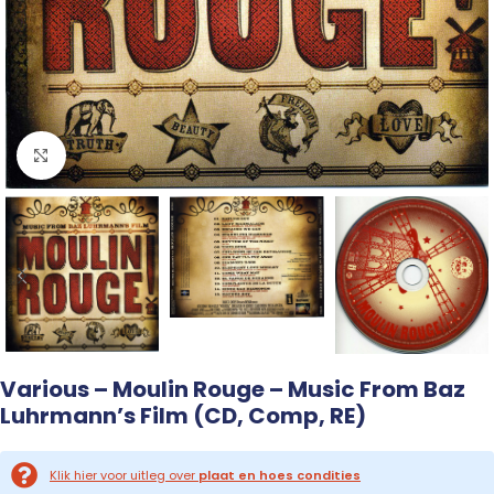
Click to enlarge
Various – Moulin Rouge – Music From Baz
Luhrmann’s Film (CD, Comp, RE)
Klik hier voor uitleg over
plaat en hoes condities