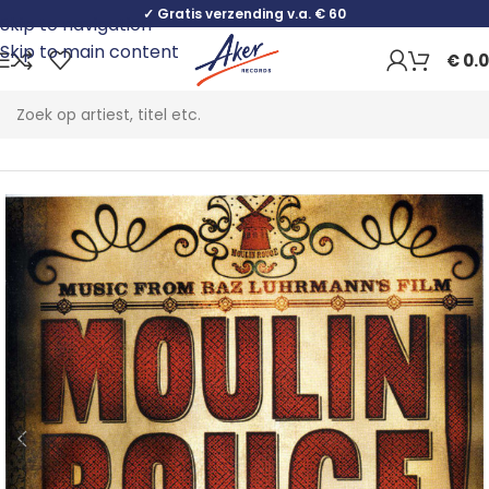
✓ Gratis verzending v.a. € 60
Skip to navigation
Skip to main content
€
0.
Home
Rock