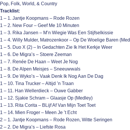
Pop, Folk, World, & Country
Tracklist:
1 – 1. Jantje Koopmans – Rode Rozen
1 – 2. New Four – Geef Me 10 Minuten
1 – 3. Rika Jansen – M’n Wiegie Was Een Stijfselkissie
1 – 4. Willy Mulder, Matrozenkoor – Op De Woelige Baren (Med
1 – 5. Duo X (2) – In Gedachten Zie Ik Het Kerkje Weer
1 – 6. De Migra’s – Stoere Zeeman
1 – 7. Renée De Haan – Weet Je Nog
1 – 8. De Alpen Meisjes – Sneeuwwals
1 – 9. De Wyko’s – Vaak Denk Ik Nog Aan De Dag
1 – 10. Tina Trucker – Altijd ’n Traan
1 – 11. Han Wellerdieck – Ouwe Gabber
1 – 12. Sjakie Schram – Glaasje Op (Medley)
1 – 13. Rita Corita – BLijf Af Van Mijn Toet Toet
1 – 14. Mien Froger – Meen Je ’t Echt
2 – 1. Jantje Koopmans – Rode Rozen, Witte Seringen
2 – 2. De Migra’s – Liefste Rosa