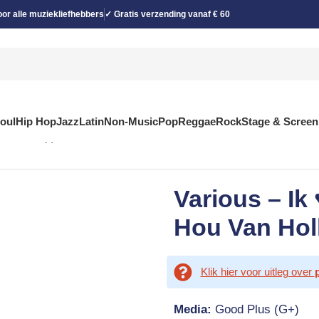
or alle muziekliefhebbers
✓ Gratis verzending vanaf € 60
Soul
Hip Hop
Jazz
Latin
Non-Music
Pop
Reggae
Rock
Stage & Screen
2xCD, Comp)
Various – Ik 
Hou Van Hol
Klik hier voor uitleg over
Media:
Good Plus (G+)