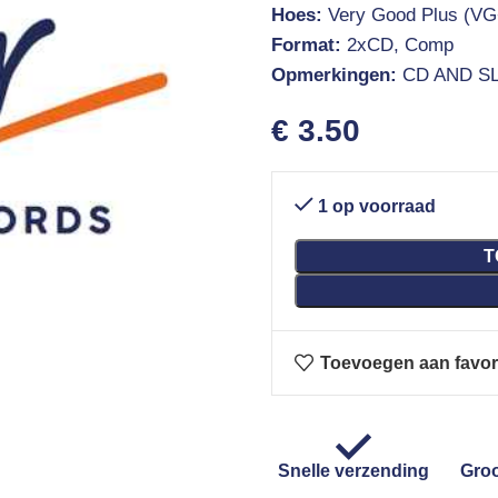
Hoes:
Very Good Plus (VG
Format:
2xCD, Comp
Opmerkingen:
CD AND SL
€
3.50
1 op voorraad
T
Toevoegen aan favor
Snelle verzending
Groo