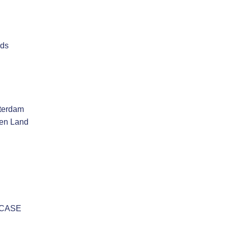
nds
tterdam
gen Land
LCASE