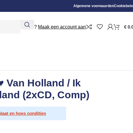
Algemene voorwaarden
Cookiebele
Nieuw?
Maak een account aan
€
0.
♥ Van Holland / Ik
land (2xCD, Comp)
plaat en hoes condities