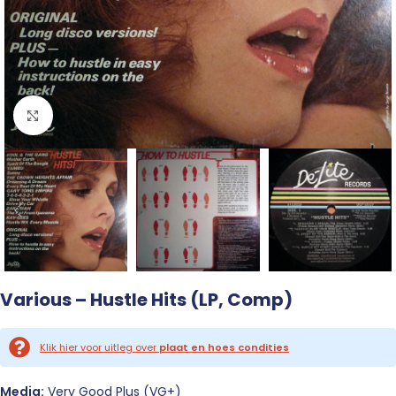
Click to enlarge
Various – Hustle Hits (LP, Comp)
Klik hier voor uitleg over
plaat en hoes condities
Media:
Very Good Plus (VG+)