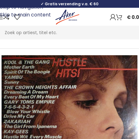
✓ Gratis verzending v.a. € 60
Skip to navigation
Skip to main content
€
0.
Home
Funk / Soul