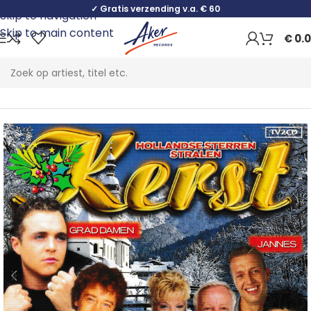
✓ Gratis verzending v.a. € 60
Skip to navigation
Skip to main content
€
0.
Home
Pop