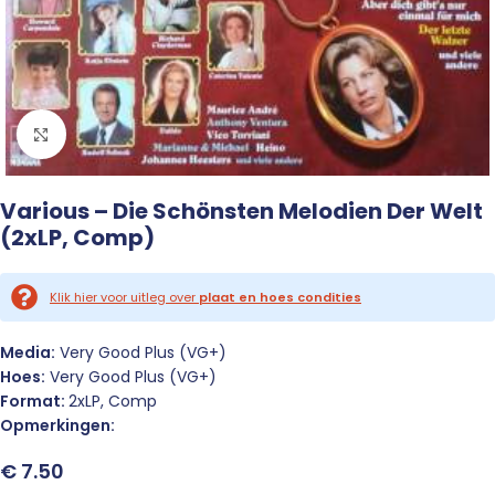
Click to enlarge
Various – Die Schönsten Melodien Der Welt
(2xLP, Comp)
Klik hier voor uitleg over
plaat en hoes condities
Media:
Very Good Plus (VG+)
Hoes:
Very Good Plus (VG+)
Format:
2xLP, Comp
Opmerkingen:
€
7.50