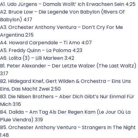
A1. Udo Jürgens – Damals Wollt’ Ich Erwachsen Sein 4:25
A2. Bruce Low – Die Legende Von Babylon (Rivers Of
Babylon) 4:17
A3. Orchester Anthony Ventura – Don’t Cry For Me
Argentina 2:15
A4. Howard Carpendale – Ti Amo 4:07
A5. Freddy Quinn – La Paloma 4:23
A6. Lolita (3) – Lilli Marleen 3:42
B1. Peter Alexander – Der Letzte Walzer (The Last Waltz)
3:17
B2. Hildegard Knef, Gert Wilden & Orchestra – Eins Uns
Eins, Das Macht Zwei 2:50
B3. Die Nilsen Brothers – Aber Dich Gibt’s Nur Einmal Für
Mich 3:16
B4. Dalida – Am Tag Als Der Regen Kam (Le Jour Où La
Pluie Viendra) 3:19
B5. Orchester Anthony Ventura – Strangers In The Night
1:48