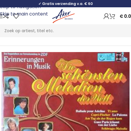
✓ Gratis verzending v.a. € 60
Skip to navigation
Skip to main content
€
0.
Home
Pop