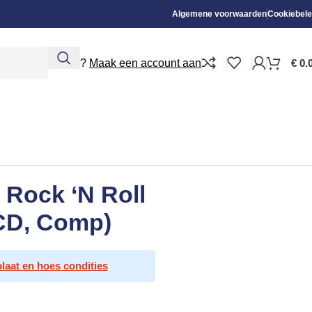
Algemene voorwaarden
Cookiebele
Nieuw?
Maak een account aan
€
0.
 Rock ‘N Roll
CD, Comp)
plaat en hoes condities