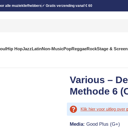
or alle muziekliefhebbers
✓ Gratis verzending vanaf € 60
Soul
Hip Hop
Jazz
Latin
Non-Music
Pop
Reggae
Rock
Stage & Screen
Various – De
Methode 6 (
Klik hier voor uitleg over
Media:
Good Plus (G+)