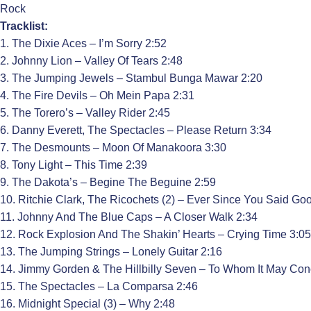
Rock
Tracklist:
1. The Dixie Aces – I’m Sorry 2:52
2. Johnny Lion – Valley Of Tears 2:48
3. The Jumping Jewels – Stambul Bunga Mawar 2:20
4. The Fire Devils – Oh Mein Papa 2:31
5. The Torero’s – Valley Rider 2:45
6. Danny Everett, The Spectacles – Please Return 3:34
7. The Desmounts – Moon Of Manakoora 3:30
8. Tony Light – This Time 2:39
9. The Dakota’s – Begine The Beguine 2:59
10. Ritchie Clark, The Ricochets (2) – Ever Since You Said Go
11. Johnny And The Blue Caps – A Closer Walk 2:34
12. Rock Explosion And The Shakin’ Hearts – Crying Time 3:05
13. The Jumping Strings – Lonely Guitar 2:16
14. Jimmy Gorden & The Hillbilly Seven – To Whom It May Con
15. The Spectacles – La Comparsa 2:46
16. Midnight Special (3) – Why 2:48