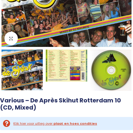
Click to enlarge
Various – De Après Skihut Rotterdam 10
(CD, Mixed)
Klik hier voor uitleg over
plaat en hoes condities