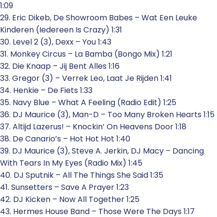
1:09
29. Eric Dikeb, De Showroom Babes – Wat Een Leuke
Kinderen (Iedereen Is Crazy) 1:31
30. Level 2 (3), Dexx – You 1:43
31. Monkey Circus – La Bamba (Bongo Mix) 1:21
32. Die Knaap – Jij Bent Alles 1:16
33. Gregor (3) – Verrek Leo, Laat Je Rijden 1:41
34. Henkie – De Fiets 1:33
35. Navy Blue – What A Feeling (Radio Edit) 1:25
36. DJ Maurice (3), Man-D – Too Many Broken Hearts 1:15
37. Altijd Lazerus! – Knockin’ On Heavens Door 1:18
38. De Canario’s – Hot Hot Hot 1:40
39. DJ Maurice (3), Steve A. Jerkin, DJ Macy – Dancing
With Tears In My Eyes (Radio Mix) 1:45
40. DJ Sputnik – All The Things She Said 1:35
41. Sunsetters – Save A Prayer 1:23
42. DJ Kicken – Now All Together 1:25
43. Hermes House Band – Those Were The Days 1:17