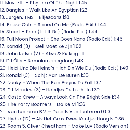
11. Move-It! – Rhythm Of The Night 1:45
12. Bangles – Walk Like An Egyptian 1:22
13. Jurgen, TMS – Elfjesdans 1:10
14. Praise Cats – Shined On Me (Radio Edit) 1:44
15. Stuart – Free (Let It Be) (Radio Edit) 1:44
16. Full Moon Project – She Goes Nana (Radio Edit) 1:45
17. Ronald (3) – Geil Moet Ze Zijn 1:02
18. John Kelvin (2) – Alive & Kicking 1:11
19. DJ Ötzi – Ramalamadingdong 1:43
20. Heidi Und Die Heino’s – Ich Bin Wie Du (Radio Edit) 1:40
21. Ronald (3) – Schijt Aan De Buren 1:36
22. Nouky – When The Rain Begins To Fall 1:37
23. DJ Maurice (3) – Handjes De Lucht In 1:30
24. Costa Crew – Always Look On The Bright Side 1:34
25. The Party Boomers – Do Re Mi 1:36
26. Van Lunteren B.V. – Daar Is Van Lunteren 0:53
27. Hydra (12) – Als Het Gras Twee Kontjes Hoog Is 0:36
28. Room 5, Oliver Cheatham – Make Luv (Radio Version)