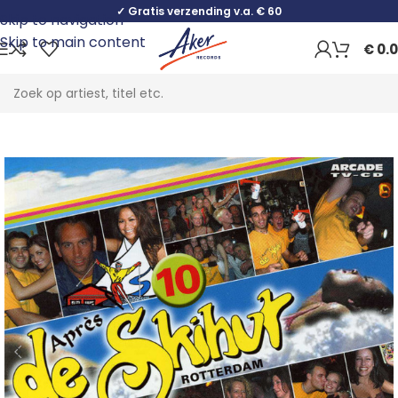
✓ Gratis verzending v.a. € 60
Skip to navigation
Skip to main content
€
0.
Home
Pop