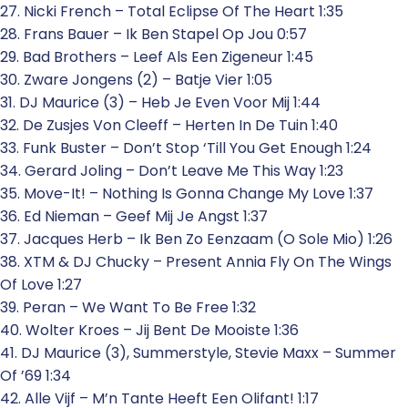
27. Nicki French – Total Eclipse Of The Heart 1:35
28. Frans Bauer – Ik Ben Stapel Op Jou 0:57
29. Bad Brothers – Leef Als Een Zigeneur 1:45
30. Zware Jongens (2) – Batje Vier 1:05
31. DJ Maurice (3) – Heb Je Even Voor Mij 1:44
32. De Zusjes Von Cleeff – Herten In De Tuin 1:40
33. Funk Buster – Don’t Stop ‘Till You Get Enough 1:24
34. Gerard Joling – Don’t Leave Me This Way 1:23
35. Move-It! – Nothing Is Gonna Change My Love 1:37
36. Ed Nieman – Geef Mij Je Angst 1:37
37. Jacques Herb – Ik Ben Zo Eenzaam (O Sole Mio) 1:26
38. XTM & DJ Chucky – Present Annia Fly On The Wings
Of Love 1:27
39. Peran – We Want To Be Free 1:32
40. Wolter Kroes – Jij Bent De Mooiste 1:36
41. DJ Maurice (3), Summerstyle, Stevie Maxx – Summer
Of ’69 1:34
42. Alle Vijf – M’n Tante Heeft Een Olifant! 1:17