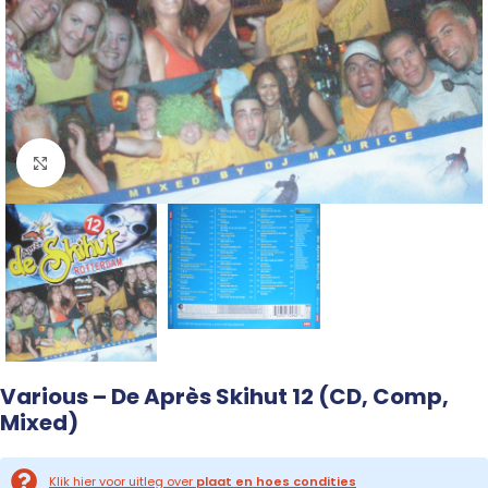
Click to enlarge
Various – De Après Skihut 12 (CD, Comp,
Mixed)
Klik hier voor uitleg over
plaat en hoes condities