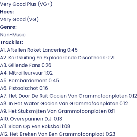
Very Good Plus (VG+)
Hoes:
Very Good (VG)
Genre:
Non-Music
Tracklist:
A1. Aftellen Raket Lancering 0:45
A2. Kortsluiting En Exploderende Discotheek 0:21
A3. Gillende Fans 0:26
A4. Mitrailleurvuur 1:02
A5. Bombardement 0:45
A6. Pistoolschot 0:16
A7. Het Door De Ruit Gooien Van Grammofoonplaten 0:12
A8. In Het Water Gooien Van Grammofoonplaten 0:12
A9. Het Stuksmijten Van Grammofoonplaten 0:11
A10. Overspannen D.J. 0:13
A11. Slaan Op Een Boksbal 1:08
A12. Het Breken Van Een Grammofoonplaat 0:23