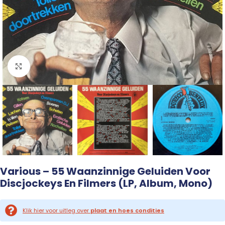
Click to enlarge
Various – 55 Waanzinnige Geluiden Voor
Discjockeys En Filmers (LP, Album, Mono)
Klik hier voor uitleg over
plaat en hoes condities