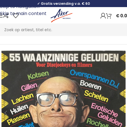
✓ Gratis verzending v.a. € 60
Skip to navigation
Skip to main content
€
0.
Home
Non-Music