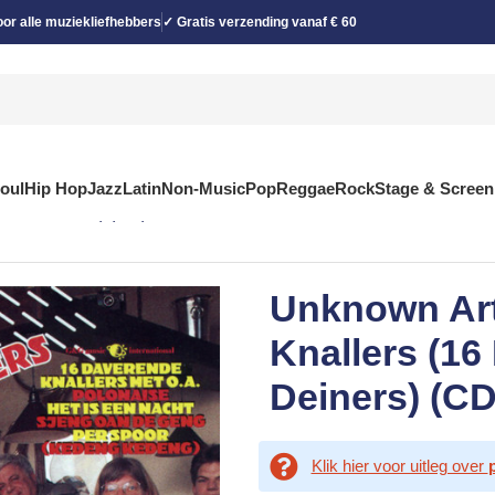
or alle muziekliefhebbers
✓ Gratis verzending vanaf € 60
Soul
Hip Hop
Jazz
Latin
Non-Music
Pop
Reggae
Rock
Stage & Screen
ende Deiners) (CD)
Unknown Art
Knallers (1
Deiners) (CD
Klik hier voor uitleg over