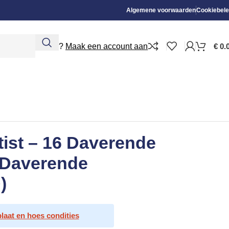
Algemene voorwaarden
Cookiebele
Nieuw?
Maak een account aan
€
0.
ist – 16 Daverende
6 Daverende
)
plaat en hoes condities