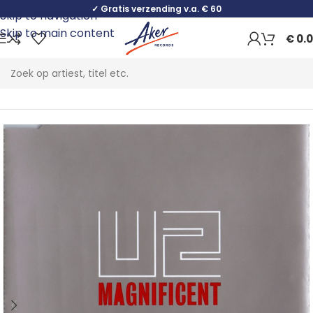
✓ Gratis verzending v.a. € 60
Skip to navigation
Skip to main content
€
0.
Home
Rock