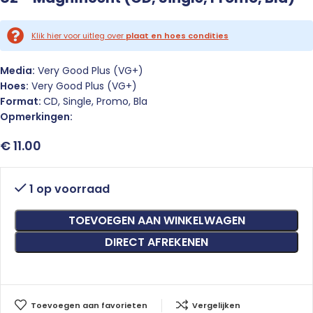
Klik hier voor uitleg over
plaat en hoes condities
Media:
Very Good Plus (VG+)
Hoes:
Very Good Plus (VG+)
Format:
CD, Single, Promo, Bla
Opmerkingen:
€
11.00
1 op voorraad
TOEVOEGEN AAN WINKELWAGEN
DIRECT AFREKENEN
Toevoegen aan favorieten
Vergelijken