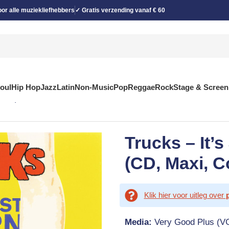
or alle muziekliefhebbers
✓ Gratis verzending vanaf € 60
Soul
Hip Hop
Jazz
Latin
Non-Music
Pop
Reggae
Rock
Stage & Screen
 Enh)
Trucks – It’
(CD, Maxi, C
Klik hier voor uitleg over
Media:
Very Good Plus (V