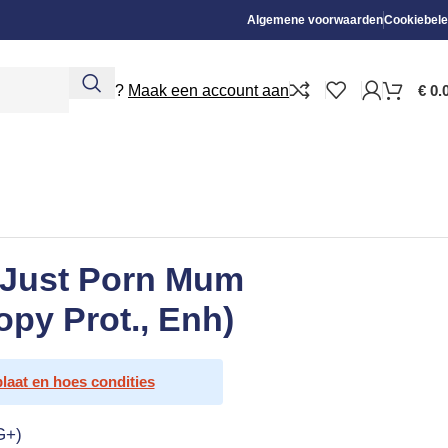
Algemene voorwaarden
Cookiebele
Nieuw?
Maak een account aan
€
0.
s Just Porn Mum
opy Prot., Enh)
plaat en hoes condities
G+)