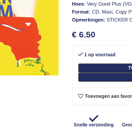
Hoes:
Very Good Plus (VG
Format:
CD, Maxi, Copy Pr
Opmerkingen:
STICKER 
€
6.50
1 op voorraad
T
Toevoegen aan favor
Snelle verzending
Groo