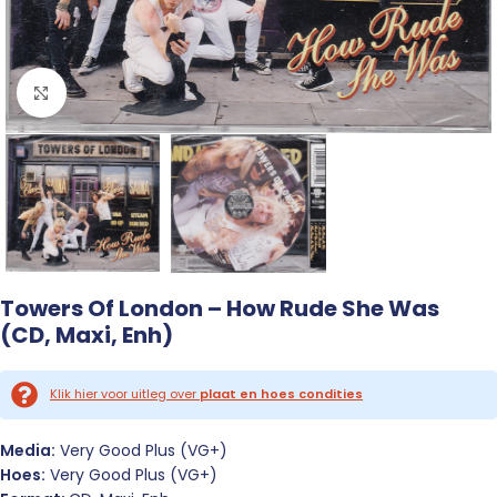
Click to enlarge
Towers Of London – How Rude She Was
(CD, Maxi, Enh)
Klik hier voor uitleg over
plaat en hoes condities
Media:
Very Good Plus (VG+)
Hoes:
Very Good Plus (VG+)