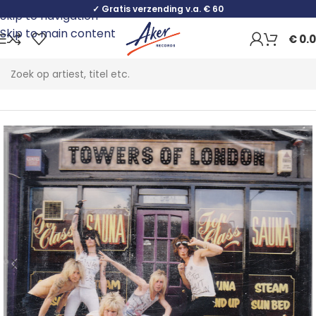
✓ Gratis verzending v.a. € 60
Skip to navigation
Skip to main content
€
0.
Home
Rock