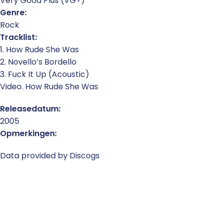
Very Good Plus (VG+)
Genre:
Rock
Tracklist:
1. How Rude She Was
2. Novello’s Bordello
3. Fuck It Up (Acoustic)
Video. How Rude She Was
Releasedatum:
2005
Opmerkingen:
Data provided by Discogs