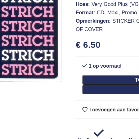
Hoes:
Very Good Plus (VG
Format:
CD, Maxi, Promo
Opmerkingen:
STICKER 
OF COVER
€
6.50
1 op voorraad
T
Toevoegen aan favor