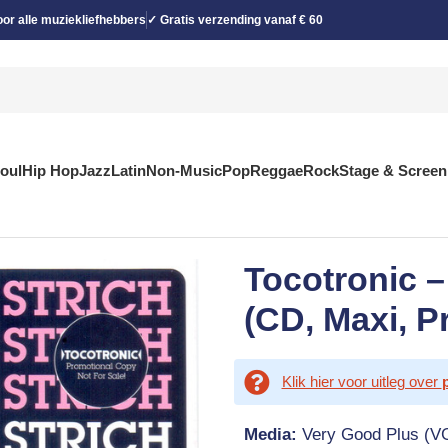
or alle muziekliefhebbers
✓ Gratis verzending vanaf € 60
Soul
Hip Hop
Jazz
Latin
Non-Music
Pop
Reggae
Rock
Stage & Screen
Tocotronic 
(CD, Maxi, 
Klik hier voor uitleg over
Media:
Very Good Plus (V