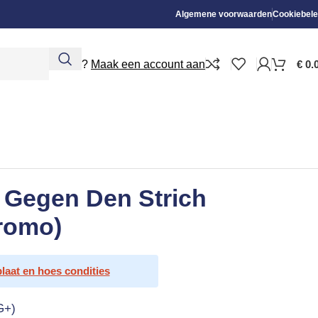
Algemene voorwaarden
Cookiebele
Nieuw?
Maak een account aan
€
0.
– Gegen Den Strich
Promo)
plaat en hoes condities
G+)