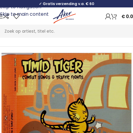
✓ Gratis verzending v.a. € 60
Skip to navigation
Skip to main content
€
0.
Home
Rock