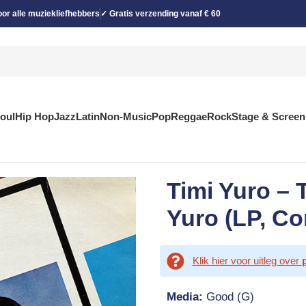
or alle muziekliefhebbers
✓ Gratis verzending vanaf € 60
Soul
Hip Hop
Jazz
Latin
Non-Music
Pop
Reggae
Rock
Stage & Screen
Timi Yuro – 
Yuro (LP, C
Klik hier voor uitleg over
Media:
Good (G)