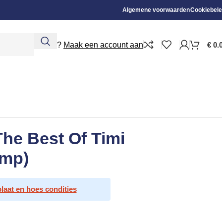
Algemene voorwaarden
Cookiebele
Nieuw?
Maak een account aan
€
0.
The Best Of Timi
omp)
plaat en hoes condities