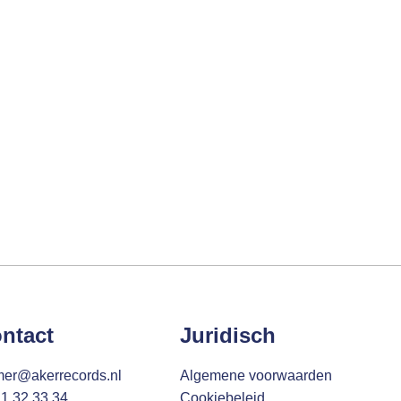
ntact
Juridisch
mer@akerrecords.nl
Algemene voorwaarden
11 32 33 34
Cookiebeleid