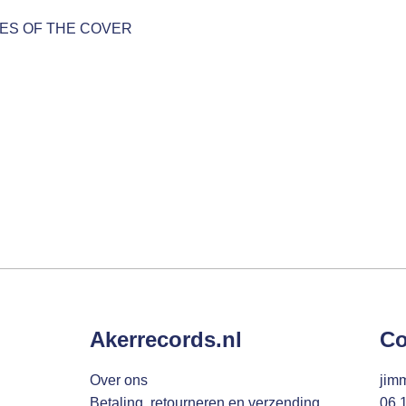
ES OF THE COVER
Akerrecords.nl
Co
Over ons
jim
Betaling, retourneren en verzending
06 