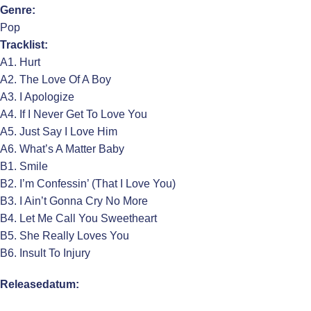
Genre:
Pop
Tracklist:
A1. Hurt
A2. The Love Of A Boy
A3. I Apologize
A4. If I Never Get To Love You
A5. Just Say I Love Him
A6. What’s A Matter Baby
B1. Smile
B2. I’m Confessin’ (That I Love You)
B3. I Ain’t Gonna Cry No More
B4. Let Me Call You Sweetheart
B5. She Really Loves You
B6. Insult To Injury
Releasedatum: