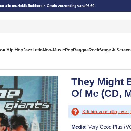
or alle muziekliefhebbers
✓ Gratis verzending vanaf € 60
Soul
Hip Hop
Jazz
Latin
Non-Music
Pop
Reggae
Rock
Stage & Screen
They Might 
Of Me (CD, M
Klik hier voor uitleg over
Media:
Very Good Plus (V