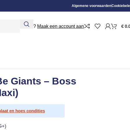
Algemene voorwaarden
Cookiebele
Nieuw?
Maak een account aan
€
0.
Be Giants – Boss
axi)
plaat en hoes condities
G+)