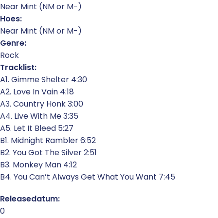
Near Mint (NM or M-)
Hoes:
Near Mint (NM or M-)
Genre:
Rock
Tracklist:
A1. Gimme Shelter 4:30
A2. Love In Vain 4:18
A3. Country Honk 3:00
A4. Live With Me 3:35
A5. Let It Bleed 5:27
B1. Midnight Rambler 6:52
B2. You Got The Silver 2:51
B3. Monkey Man 4:12
B4. You Can’t Always Get What You Want 7:45
Releasedatum:
0