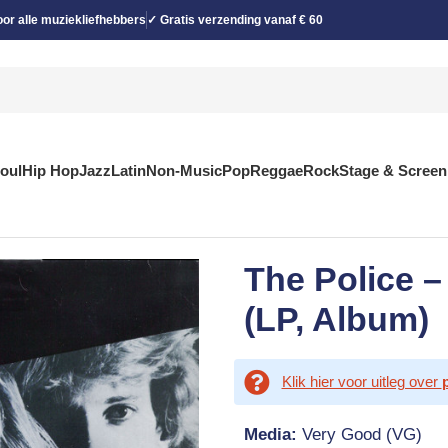
or alle muziekliefhebbers
✓ Gratis verzending vanaf € 60
Soul
Hip Hop
Jazz
Latin
Non-Music
Pop
Reggae
Rock
Stage & Screen
The Police –
(LP, Album)
Klik hier voor uitleg over
Media:
Very Good (VG)