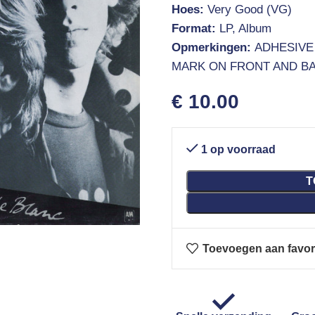
Hoes:
Very Good (VG)
Format:
LP, Album
Opmerkingen:
ADHESIVE
MARK ON FRONT AND B
€
10.00
1 op voorraad
T
Toevoegen aan favor