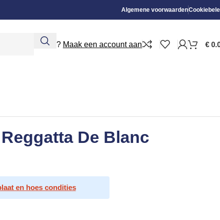
Algemene voorwaarden
Cookiebele
Nieuw?
Maak een account aan
€
0.
 Reggatta De Blanc
plaat en hoes condities