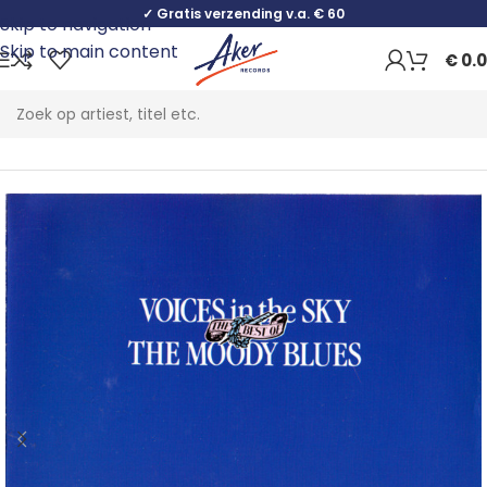
✓ Gratis verzending v.a. € 60
Skip to navigation
Skip to main content
€
0.
Home
Rock