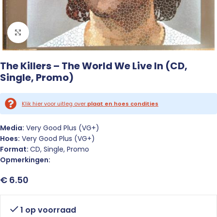
Click to enlarge
The Killers – The World We Live In (CD,
Single, Promo)
Klik hier voor uitleg over
plaat en hoes condities
Media:
Very Good Plus (VG+)
Hoes:
Very Good Plus (VG+)
Format:
CD, Single, Promo
Opmerkingen:
€
6.50
1 op voorraad