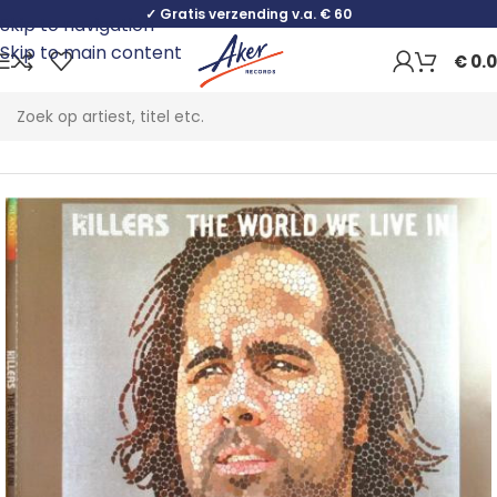
✓ Gratis verzending v.a. € 60
Skip to navigation
Skip to main content
€
0.
Home
Rock