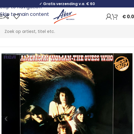
✓ Gratis verzending v.a. € 60
Skip to navigation
Skip to main content
€
0.
Home
Rock