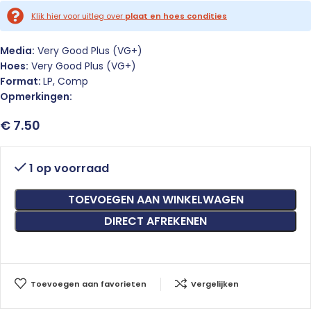
Klik hier voor uitleg over
plaat en hoes condities
Media:
Very Good Plus (VG+)
Hoes:
Very Good Plus (VG+)
Format:
LP, Comp
Opmerkingen:
€
7.50
1 op voorraad
TOEVOEGEN AAN WINKELWAGEN
DIRECT AFREKENEN
Toevoegen aan favorieten
Vergelijken