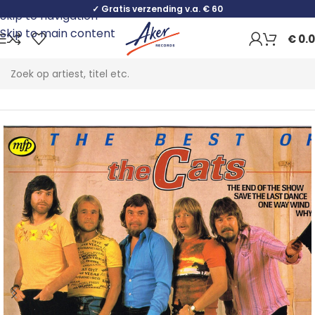
✓ Gratis verzending v.a. € 60
Skip to navigation
Skip to main content
€
0.
Home
Pop